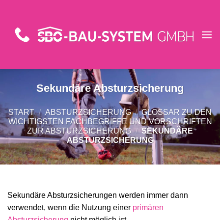
Zum
Inhalt
springen
Sekundäre Absturzsicherung
START
/
ABSTURZSICHERUNG
/
GLOSSAR ZU DEN
WICHTIGSTEN FACHBEGRIFFE UND VORSCHRIFTEN
ZUR ABSTURZSICHERUNG
/
SEKUNDÄRE
ABSTURZSICHERUNG
Sekundäre Absturzsicherungen werden immer dann
verwendet, wenn die Nutzung einer
primären
Absturzsicherung
nicht möglich ist.