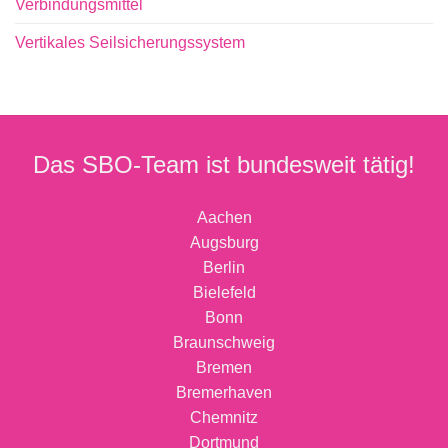
Verbindungsmittel
Vertikales Seilsicherungssystem
Das SBO-Team ist bundesweit tätig!
Aachen
Augsburg
Berlin
Bielefeld
Bonn
Braunschweig
Bremen
Bremerhaven
Chemnitz
Dortmund