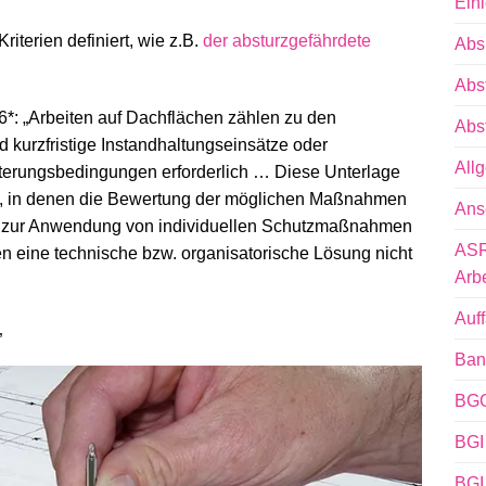
Einl
riterien definiert, wie z.B.
der absturzgefährdete
Abs
Abs
*: „Arbeiten auf Dachflächen zählen zu den
Abs
nd kurzfristige Instandhaltungseinsätze oder
All
tterungsbedingungen erforderlich … Diese Unterlage
onen, in denen die Bewertung der möglichen Maßnahmen
Ans
s zur Anwendung von individuellen Schutzmaßnahmen
ASR
 eine technische bzw. organisatorische Lösung nicht
Arbe
Auf
„
Ban
BGG
BGI
BGI