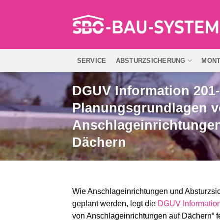
Zum
Inhalt
springen
SERVICE
ABSTURZSICHERUNG
MON
DGUV Information 201
Planungsgrundlagen 
Anschlageinrichtungen
Dächern
Wie Anschlageinrichtungen und Absturzsi
geplant werden, legt die
DGUV Informatio
von Anschlageinrichtungen auf Dächern“ fe