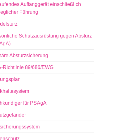
aufendes Auffanggerät einschließlich
eglicher Führung
delsturz
sönliche Schutzausrüstung gegen Absturz
AgA)
märe Absturzsicherung
-Richtlinie 89/686/EWG
tungsplan
khaltesystem
hkundiger für PSAgA
utzgeländer
lsicherungssystem
tenschutz