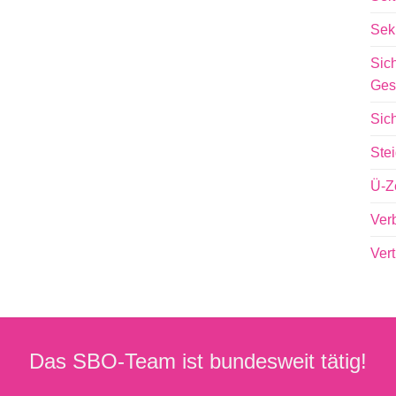
Sek
Sich
Ges
Sic
Ste
Ü-Z
Ver
Ver
Das SBO-Team ist bundesweit tätig!