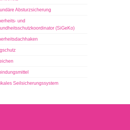
undäre Absturzsicherung
erheits- und
undheitsschutzkoordinator (SiGeKo)
herheitsdachhaken
igschutz
eichen
bindungsmittel
tikales Seilsicherungssystem