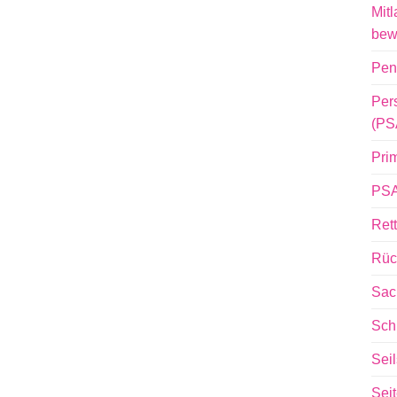
Mitl
bew
Pen
Per
(PS
Pri
PSA
Ret
Rüc
Sac
Sch
Sei
Sei