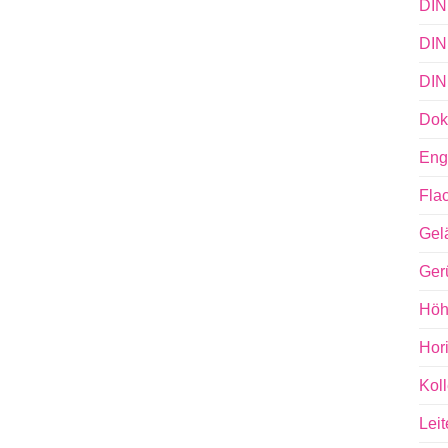
DIN
DIN
DIN
Dok
Eng
Fla
Gel
Ger
Höh
Hor
Koll
Lei