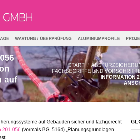
TAGE
WARTUNG / ÜBERPRÜFUNG
ALUMINIUMPROFILE
PROJ
-056
START
/
ABSTURZSICHERU
von
FACHBEGRIFFE UND VORSCHRIFT
INFORMATION 
 auf
ANSC
cherungssysteme auf Gebäuden sicher und fachgerecht
GL
n 201-056
(vormals BGI 5164) „Planungsgrundlagen
st.