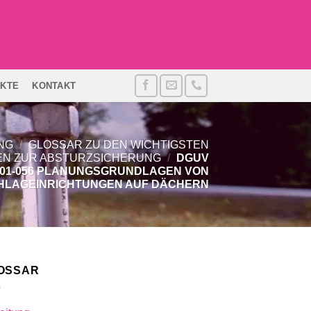
EKTE
KONTAKT
NG
/
GLOSSAR ZU DEN WICHTIGSTEN
EN ZUR ABSTURZSICHERUNG
/
DGUV
201-056 PLANUNGSGRUNDLAGEN VON
HLAGEINRICHTUNGEN AUF DÄCHERN
OSSAR