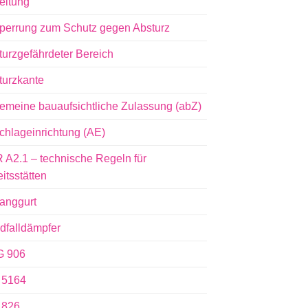
eitung
perrung zum Schutz gegen Absturz
turzgefährdeter Bereich
turzkante
gemeine bauaufsichtliche Zulassung (abZ)
chlageinrichtung (AE)
 A2.1 – technische Regeln für
itsstätten
fanggurt
dfalldämpfer
 906
 5164
 826