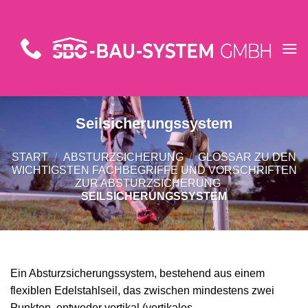
Zum
Inhalt
springen
Seilsicherungssystem
START
/
ABSTURZSICHERUNG
/
GLOSSAR ZU DEN
WICHTIGSTEN FACHBEGRIFFE UND VORSCHRIFTEN
ZUR ABSTURZSICHERUNG
/
SEILSICHERUNGSSYSTEM
Ein Absturzsicherungssystem, bestehend aus einem
flexiblen Edelstahlseil, das zwischen mindestens zwei
Punkten, entweder vertikal (vertikales