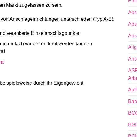
Einl
 den Markt zugelassen zu sein.
Abs
von Anschlageinrichtungen unterschieden (Typ A-E).
Abs
und verankerte Einzelanschlagpunkte
Abs
die einfach wieder entfernt werden können
All
ind
Ans
me
ASR
Arbe
 beispielsweise durch ihr Eigengewicht
Auf
Ban
BGG
BGI
BGI