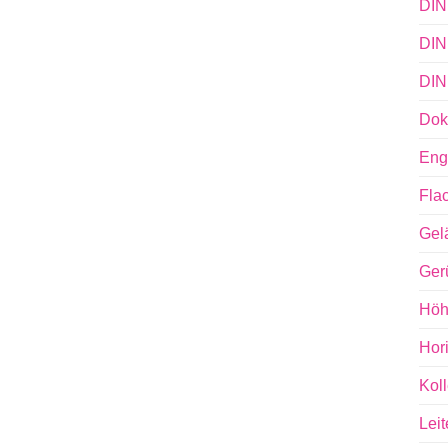
DIN
DIN
DIN
Dok
Eng
Fla
Gel
Ger
Höh
Hor
Koll
Lei