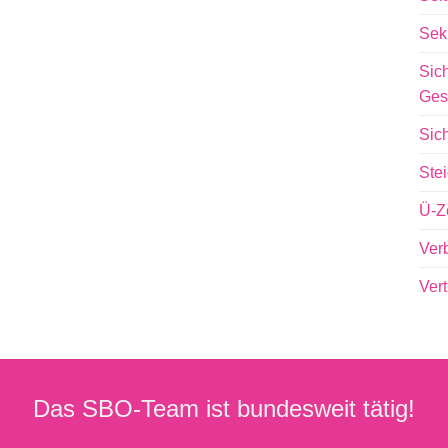
Sek
Sich
Ges
Sic
Ste
Ü-Z
Ver
Ver
Das SBO-Team ist bundesweit tätig!