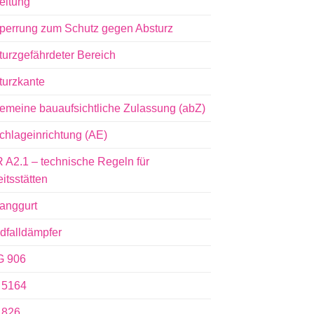
eitung
perrung zum Schutz gegen Absturz
turzgefährdeter Bereich
turzkante
gemeine bauaufsichtliche Zulassung (abZ)
chlageinrichtung (AE)
 A2.1 – technische Regeln für
itsstätten
fanggurt
dfalldämpfer
 906
 5164
 826