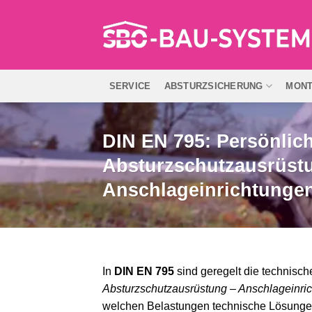
Zum
Inhalt
springen
SERVICE
ABSTURZSICHERUNG
MON
DIN EN 795: Persönlic
Absturzschutzausrüst
Anschlageinrichtunge
In
DIN EN 795
sind geregelt die technisch
Absturzschutzausrüstung – Anschlageinri
welchen Belastungen technische Lösungen