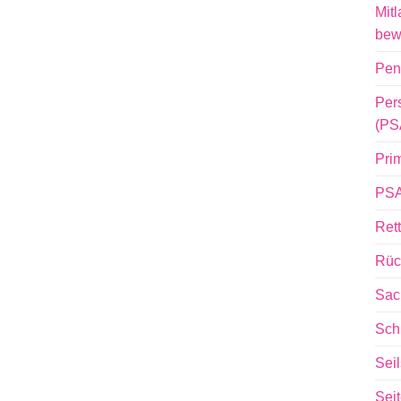
Mitl
bew
Pen
Per
(PS
Pri
PSA
Ret
Rüc
Sac
Sch
Sei
Sei