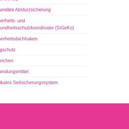
undäre Absturzsicherung
erheits- und
undheitsschutzkoordinator (SiGeKo)
herheitsdachhaken
igschutz
eichen
bindungsmittel
tikales Seilsicherungssystem