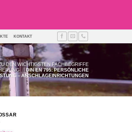
EKTE
KONTAKT
ZU DEN WICHTIGSTEN FACHBEGRIFFE
CHERUNG
/
DIN EN 795: PERSÖNLICHE
TUNG – ANSCHLAGEINRICHTUNGEN
OSSAR