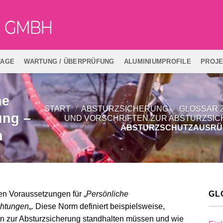
TAGE
WARTUNG / ÜBERPRÜFUNG
ALUMINIUMPROFILE
PROJ
he
START
/
ABSTURZSICHERUNG
/
GLOSSAR 
ung –
UND VORSCHRIFTEN ZUR ABSTURZSI
ABSTURZSCHUTZAUSRÜS
n
en Voraussetzungen für „
Persönliche
GL
chtungen
„. Diese Norm definiert beispielsweise,
 zur Absturzsicherung standhalten müssen und wie