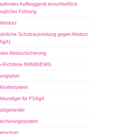
aufendes Auffanggerät einschließlich
eglicher Führung
delsturz
sönliche Schutzausrüstung gegen Absturz
AgA)
märe Absturzsicherung
-Richtlinie 89/686/EWG
tungsplan
khaltesystem
hkundiger für PSAgA
utzgeländer
lsicherungssystem
tenschutz